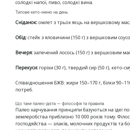
солодкі напої, пиво, солодкі вина.
Типове кето-меню на день
Сніданок:
омлет з трьох яєць на вершковому масл
Обід:
стейк з яловичини (150 г) з вершковим соусом,
Вечеря:
запечений лосось (150 г) з вершковим ма
Перекуси:
горіхи (30 г), твердий сир (50 г), кето-
Співвідношення БЖВ: жири 150–170 г, білки 90–11
потреб.
Що таке палео-дієта — філософія та правила
Палео харчування принципи базуються на ідеї по
землеробства приблизно 10 000 років тому. Філо
господяйства — злаків, молочних продуктів та б