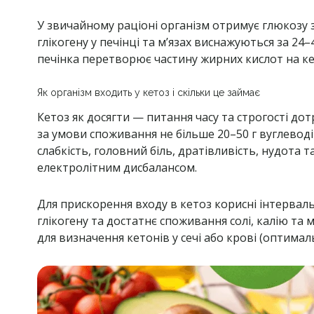
У звичайному раціоні організм отримує глюкозу з 
глікогену у печінці та м’язах виснажуються за 2
печінка перетворює частину жирних кислот на ке
Як організм входить у кетоз і скільки це займає
Кетоз як досягти — питання часу та строгості до
за умови споживання не більше 20–50 г вуглевод
слабкість, головний біль, дратівливість, нудота 
електролітним дисбалансом.
Для прискорення входу в кетоз корисні інтерваль
глікогену та достатнє споживання солі, калію т
для визначення кетонів у сечі або крові (оптимал