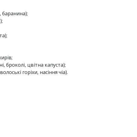
 баранина);
);
та);
ирів;
і, броколі, цвітна капуста);
олоські горіхи, насіння чіа).