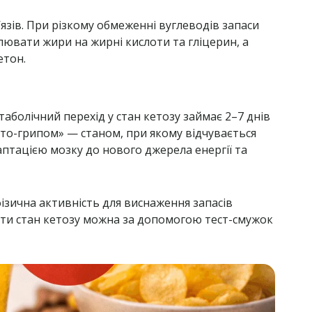
’язів. При різкому обмеженні вуглеводів запаси
плювати жири на жирні кислоти та гліцерин, а
етон.
аболічний перехід у стан кетозу займає 2–7 днів
ето-грипом» — станом, при якому відчувається
даптацією мозку до нового джерела енергії та
фізична активність для виснаження запасів
дити стан кетозу можна за допомогою тест-смужок