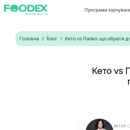
Програми харчуван
Головна
Блог
Кето vs Палео: що обрати д
Кето vs 
АВТОР С