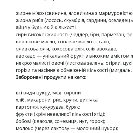
жирне м’ясо (свинина, яловичина з мармуровістю,
жирна риба (лосось, скумбрія, сардини, оселедець
яйця у будь-якій кількості;
сири високої жирності (чеддер, бри, пармезан, фе
вершкове масло, топлене масло гі, сало;
оливкова олія, кокосова олія, олія авокадо;
авокадо — унікальний фрукт з високим вмістом ж
некрохмалисті овочі (листова зелень, огірки, цукін
горіхи та насіння в обмеженій кількості (мигдаль, в
Заборонені продукти на кето:
всі види цукру, мед, сиропи;
хліб, макарони, рис, крупи, випічка;
картопля, кукурудза, буряк;
фрукти (крім невеликої кількості ягід);
бобові (квасоля, сочевиця, нут, горох);
молоко (через лактозу — молочний цукор);