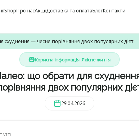
ня
Shop
Про нас
Акції
Доставка та оплата
Блог
Контакти
ля схуднення — чесне порівняння двох популярних дієт
Корисна інформація. Якісне життя
Палео: що обрати для схудненн
порівняння двох популярних діє
29.04.2026
ТАТТІ