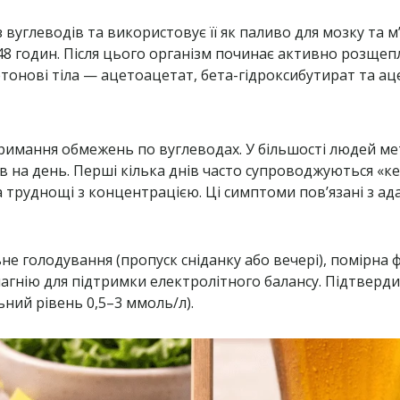
вуглеводів та використовує її як паливо для мозку та м
4–48 годин. Після цього організм починає активно розще
тонові тіла — ацетоацетат, бета-гідроксибутират та ац
тримання обмежень по вуглеводах. У більшості людей мет
ів на день. Перші кілька днів часто супроводжуються «к
та труднощі з концентрацією. Ці симптоми пов’язані з а
не голодування (пропуск сніданку або вечері), помірна 
а магнію для підтримки електролітного балансу. Підтвер
ьний рівень 0,5–3 ммоль/л).