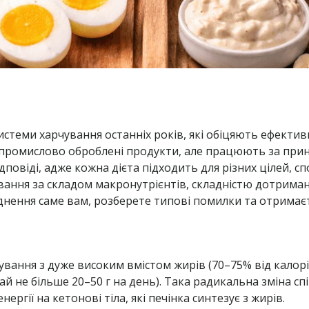
истеми харчування останніх років, які обіцяють ефектив
 промислово оброблені продукти, але працюють за при
повіді, адже кожна дієта підходить для різних цілей, сп
ування за складом макронутрієнтів, складністю дотрима
схуднення саме вам, розберете типові помилки та отримає
ування з дуже високим вмістом жирів (70–75% від калорій
ай не більше 20–50 г на день). Така радикальна зміна 
ргії на кетонові тіла, які печінка синтезує з жирів.