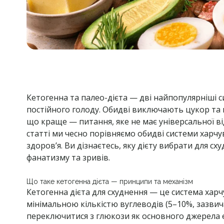
Кетогенна та палео-дієта — дві найпопулярніші с
постійного голоду. Обидві виключають цукор та
що краще — питання, яке не має універсальної від
статті ми чесно порівняємо обидві системи харч
здоров’я. Ви дізнаєтесь, яку дієту вибрати для 
фанатизму та зривів.
Що таке кетогенна дієта — принципи та механізм
Кетогенна дієта для схуднення — це система харч
мінімальною кількістю вуглеводів (5–10%, зазвич
переключитися з глюкози як основного джерела ене