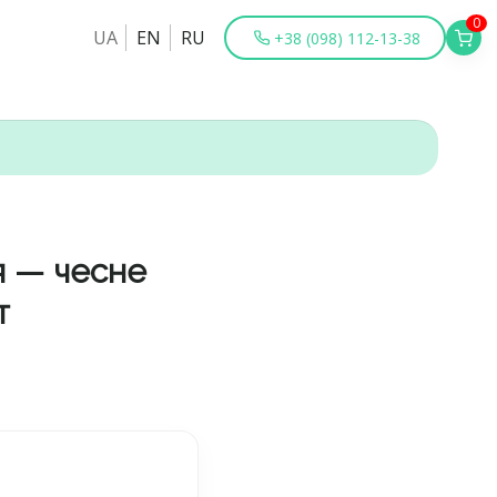
0
UA
EN
RU
+38 (098) 112-13-38
я — чесне
т