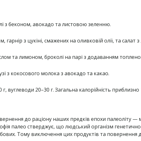
і з беконом, авокадо та листовою зеленню.
 гарнір з цукіні, смажених на оливковій олії, та салат з
слом та лимоном, броколі на парі з додаванням топлено
смузі з кокосового молока з авокадо та какао.
0 г, вуглеводи 20–30 г. Загальна калорійність приблизно
вернення до раціону наших предків епохи палеоліту — м
софія палео стверджує, що людський організм генетично 
обових. Тому виключення цих продуктів та повернення д