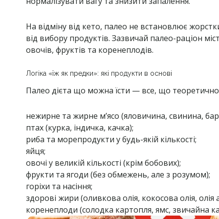
нормалізувати вагу та знизити запалення.
На відміну від кето, палео не встановлює жорст
від вибору продуктів. Зазвичай палео-раціон міст
овочів, фруктів та коренеплодів.
Логіка «їж як предки»: які продукти в основі
Палео дієта що можна їсти — все, що теоретично
нежирне та жирне м’ясо (яловичина, свинина, бар
птах (курка, індичка, качка);
риба та морепродукти у будь-якій кількості;
яйця;
овочі у великій кількості (крім бобових);
фрукти та ягоди (без обмежень, але з розумом);
горіхи та насіння;
здорові жири (оливкова олія, кокосова олія, олія 
коренеплоди (солодка картопля, ямс, звичайна кар