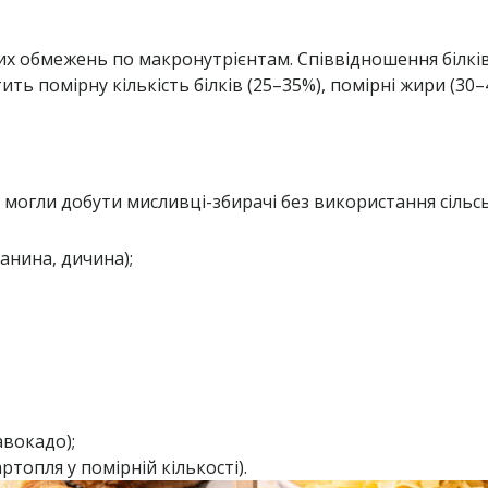
ких обмежень по макронутрієнтам. Співвідношення білкі
ить помірну кількість білків (25–35%), помірні жири (30
 могли добути мисливці-збирачі без використання сільсь
анина, дичина);
авокадо);
топля у помірній кількості).