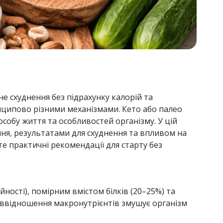
не схуднення без підрахунку калорій та
нципово різними механізмами. Кето або палео
особу життя та особливостей організму. У цій
ння, результатами для схуднення та впливом на
те практичні рекомендації для старту без
ності), помірним вмістом білків (20–25%) та
співвідношення макронутрієнтів змушує організм