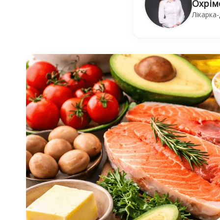
Охрім
Лікарка-