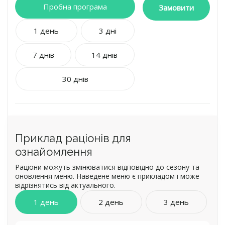
дієтологом.
Пробна програма
Замовити
Підбір раціону за вашими параметрами.
1 день
3 дні
7 днів
14 днів
30 днів
Приклад раціонів для
ознайомлення
Раціони можуть змінюватися відповідно до сезону та
оновлення меню. Наведене меню є прикладом і може
відрізнятись від актуального.
1 день
2 день
3 день