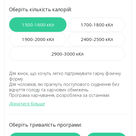
Оберіть кількість калорій:
1500-1600 кКл
1700-1800 кКл
1900-2000 кКл
2400-2500 кКл
2900-3000 кКл
Для жінок, що хочуть легко підтримувати гарну фізичну
форму.
Для чоловіків, які прагнуть поступового схуднення без
відчуття голоду та харчових обмежень.
Програма харчування, розроблена за останніми
науковими дослідженнями в області здорового
Дізнатися більше
харчування.
Смачні різноманітні
страви
від шеф-кухаря, які
не
повторюються 22 дні.
Всі необхідні корисні елементи у вашому раціоні.
Оберіть тривалість програми:
Точний баланс білків, жирів та вуглеводів.
Точний розрахунок калорійності раціону лікарем-