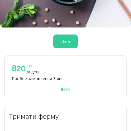
Ціна
грн
8
820
за день
Пробне замовлення 3 дні
При 
Тримати форму