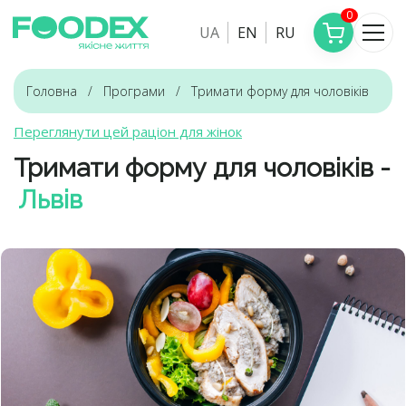
0
UA
EN
RU
Головна
Програми
Тримати форму для чоловіків
Переглянути цей раціон для жінок
Тримати форму для чоловіків -
Львів