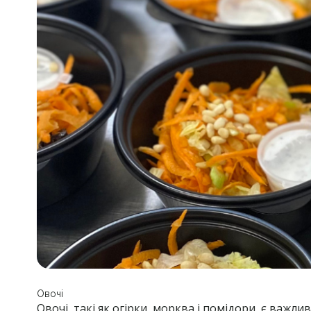
Овочі
Овочі, такі як огірки, морква і помідори, є важ