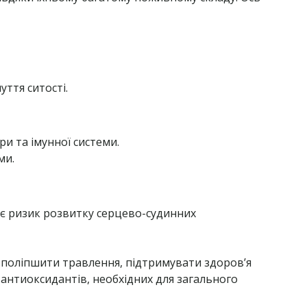
ття ситості.
ри та імунної системи.
ми.
жує ризик розвитку серцево-судинних
т, поліпшити травлення, підтримувати здоров’я
 антиоксидантів, необхідних для загального