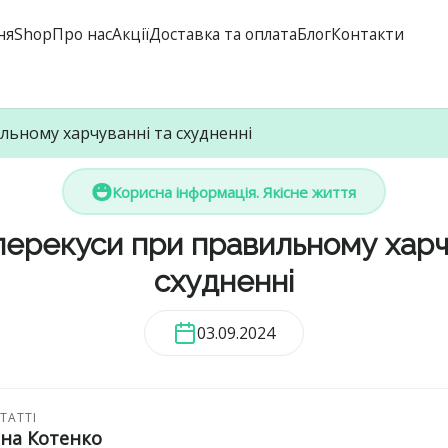
ня
Shop
Про нас
Акції
Доставка та оплата
Блог
Контакти
льному харчуванні та схудненні
Корисна інформація. Якісне життя
перекуси при правильному харч
схудненні
03.09.2024
ТАТТІ
ана Котенко