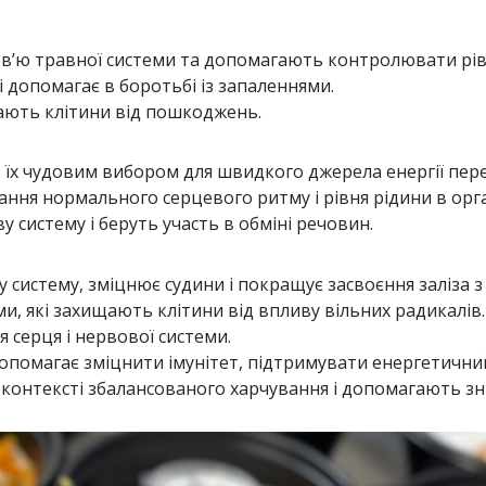
ов’ю травної системи та допомагають контролювати рів
 і допомагає в боротьбі із запаленнями.
щають клітини від пошкоджень.
їх чудовим вибором для швидкого джерела енергії пер
ання нормального серцевого ритму і рівня рідини в орга
у систему і беруть участь в обміні речовин.
 систему, зміцнює судини і покращує засвоєння заліза з 
и, які захищають клітини від впливу вільних радикалів.
я серця і нервової системи.
допомагає зміцнити імунітет, підтримувати енергетични
 контексті збалансованого харчування і допомагають з