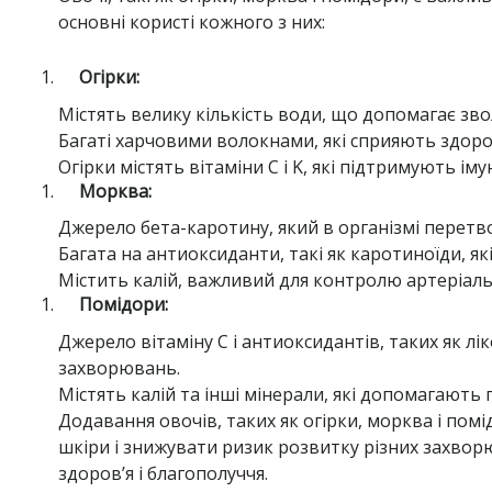
основні користі кожного з них:
Огірки:
Містять велику кількість води, що допомагає зво
Багаті харчовими волокнами, які сприяють здоро
Огірки містять вітаміни C і K, які підтримують іму
Морква:
Джерело бета-каротину, який в організмі перетвор
Багата на антиоксиданти, такі як каротиноїди, 
Містить калій, важливий для контролю артеріаль
Помідори:
Джерело вітаміну C і антиоксидантів, таких як л
захворювань.
Містять калій та інші мінерали, які допомагають п
Додавання овочів, таких як огірки, морква і пом
шкіри і знижувати ризик розвитку різних захворю
здоров’я і благополуччя.