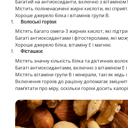
Багатий на антиоксиданти, включно з вітаміном 
Містить поліненасичені жирні кислоти, які спри
Хороше джерело білка і вітамінів групи В.
Волоські горіхи:
Містять багато омега-3 жирних кислот, які підтри
Багаті антиоксидантами і фітостеролами, які мо
Хороше джерело білка, вітаміну Е і магнію.
Фісташки:
Містять значну кількість білка та дієтичних вол
Багаті антиоксидантами, включно з вітаміном Е і 
Містять вітаміни групи В і мінерали, такі як мідь 
Включення горіхів до раціону допомагає зміцнит
пам’ятати про міру, оскільки горіхи досить калор