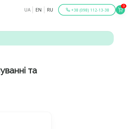
0
UA
EN
RU
+38 (098) 112-13-38
уванні та