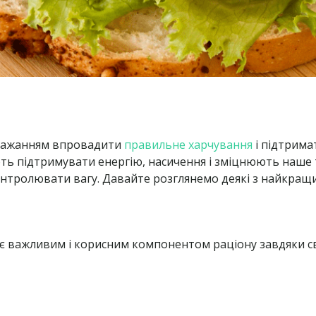
 і бажанням впровадити
правильне харчування
і підтрима
ають підтримувати енергію, насичення і зміцнюють наше 
тролювати вагу. Давайте розглянемо деякі з найкращих
шки, є важливим і корисним компонентом раціону завдяки 