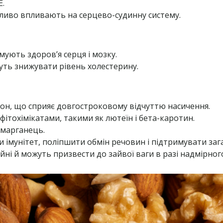
Е.
ятливо впливають на серцево-судинну систему.
мують здоров’я серця і мозку.
жуть знижувати рівень холестерину.
окон, що сприяє довгостроковому відчуттю насичення.
фітохімікатами, такими як лютеїн і бета-каротин.
і марганець.
и імунітет, поліпшити обмін речовин і підтримувати заг
ійні й можуть призвести до зайвої ваги в разі надмірно