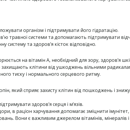
ложувати організм і підтримувати його гідратацію.
в’ю травної системи та допомагають підтримувати відчу
нну систему та здоров’я кісток відповідно.
юється на вітамін A, необхідний для зору, здоров’я шкі
які захищають клітини від ушкоджень вільними радикала
ного тиску і нормального серцевого ритму.
ікопін, який сприяє захисту клітин від пошкоджень і зни
ідтримувати здоров’я серця і м’язів.
ідори, в раціон харчування допомагає зміцнити імуніте
вань. Вони є важливим джерелом вітамінів, мінералів і