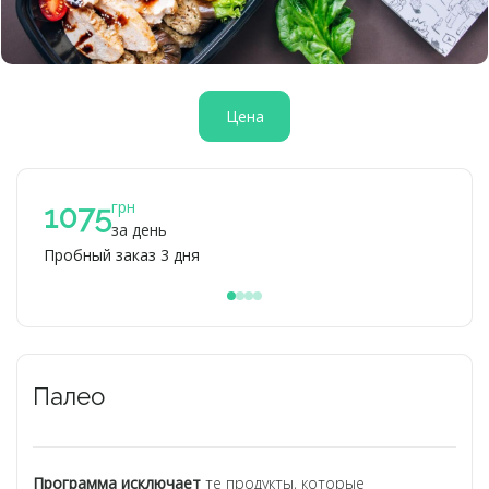
Цена
грн
1
1075
за день
Пробный заказ 3 дня
При 
Палео
Программа исключает
те продукты, которые