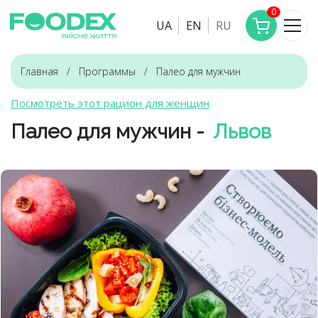
0
UA
EN
RU
Главная
Программы
Палео для мужчин
Посмотреть этот рацион для женщин
Палео для мужчин -
Львов