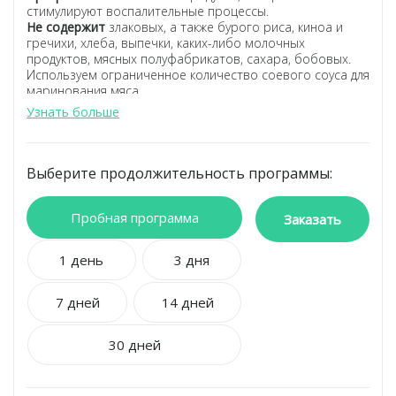
стимулируют воспалительные процессы.
Не содержит
злаковых, а также бурого риса, киноа и
гречихи, хлеба, выпечки, каких-либо молочных
продуктов, мясных полуфабрикатов, сахара, бобовых.
Используем ограниченное количество соевого соуса для
маринования мяса.
Формируется врачом диетологом-эндокринологом в
Узнать больше
соответствии не с количеством калорий, а учитывая
соотношение БЖВ и граммовки порций.
Блюда от шеф-повара,
не повторяющиеся 22 дня.
Все необходимые полезные элементы в вашем рационе.
Выберите продолжительность программы:
Баланс белков, жиров и углеводов.
Подбор рациона по вашим параметрам.
Пробная программа
Заболевания, при которых рекомендуется
Заказать
придерживаться Палео-протокола: при наличии
аутоиммунных заболеваний – например, ревматоидного
1 день
3 дня
артрита и псориаза, болезни Крона, целиакии,
системной красной волчанке, болезни щитовидной
железы, мочеполовой системы, вырезов, колите.
7 дней
14 дней
30 дней