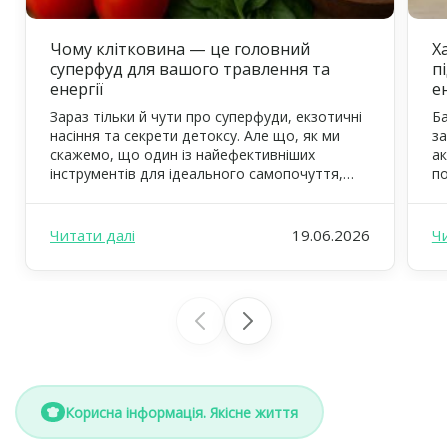
Чому клітковина — це головний
Ха
суперфуд для вашого травлення та
п
енергії
е
Зараз тільки й чути про суперфуди, екзотичні
Ба
насіння та секрети детоксу. Але що, як ми
за
скажемо, що один із найефективніших
ак
інструментів для ідеального самопочуття,
по
тонкої талії та квітучого вигляду вже давно
ст
відомий? Це — клітковина, або харчові
дж
волокна. У FOODEX ми щодня дбаємо про те,
ст
Читати далі
19.06.2026
Чи
щоб ваш раціон був не просто смачним, а й
зв
максимально […]
не
Корисна інформація. Якісне життя