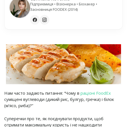
Підприємиця • Візіонерка • Біохакер •
Засновниця FOODEX (2014)
Нам часто задають питання: “Чому в
раціоні FoodEx
суміщені вуглеводи (дикий рис, булгур, гречка) і білок
(м’ясо, риба)?”
Суперечки про те, як поєднувати продукти, щоб
отримати максимальну користь і не нашкодити