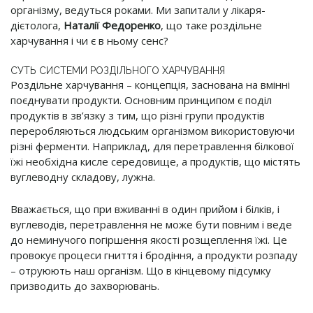
організму, ведуться роками. Ми запитали у лікаря-
дієтолога,
Наталії Федоренко
, що таке роздільне
харчування і чи є в ньому сенс?
СУТЬ СИСТЕМИ РОЗДІЛЬНОГО ХАРЧУВАННЯ
Роздільне харчування – концепція, заснована на вмінні
поєднувати продукти. Основним принципом є поділ
продуктів в зв’язку з тим, що різні групи продуктів
переробляються людським організмом використовуючи
різні ферменти. Наприклад, для перетравлення білкової
їжі необхідна кисле середовище, а продуктів, що містять
вуглеводну складову, лужна.
Вважається, що при вживанні в один прийом і білків, і
вуглеводів, перетравлення не може бути повним і веде
до неминучого погіршення якості розщеплення їжі. Це
провокує процеси гниття і бродіння, а продукти розпаду
– отруюють наш організм. Що в кінцевому підсумку
призводить до захворювань.