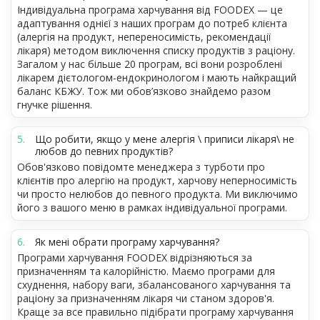
Індивідуальна програма харчування від FOODEX — це
адаптування однієї з наших програм до потреб клієнта
(алергія на продукт, непереносимість, рекомендації
лікаря) методом виключення списку продуктів з раціону.
Загалом у нас більше 20 програм, всі вони розроблені
лікарем дієтологом-ендокринологом і мають найкращий
баланс КБЖУ. Тож ми обов’язково знайдемо разом
гнучке рішення.
Що робити, якщо у мене алергія \ приписи лікаря\ не
любов до певних продуктів?
Обов'язково повідомте менеджера з турботи про
клієнтів про алергію на продукт, харчову неперносимість
чи просто нелюбов до певного продукта. Ми виключимо
його з вашого меню в рамках індивідуальної програми.
Як мені обрати програму харчування?
Програми харчування FOODEX відрізняються за
призначенням та калорійністю. Маємо програми для
схуднення, набору ваги, збалансованого харчування та
раціону за призначенням лікаря чи станом здоров'я.
Краще за все правильно підібрати програму харчування