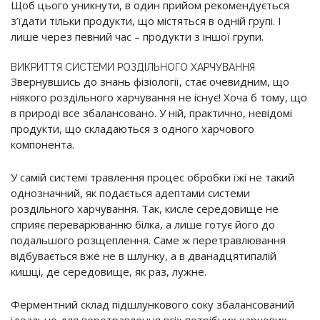
Щоб цього уникнути, в один прийом рекомендується
з’їдати тільки продукти, що містяться в одній групі. І
лише через певний час – продукти з іншої групи.
ВИКРИТТЯ СИСТЕМИ РОЗДІЛЬНОГО ХАРЧУВАННЯ
Звернувшись до знань фізіології, стає очевидним, що
ніякого роздільного харчування не існує! Хоча б тому, що
в природі все збалансовано. У ній, практично, невідомі
продукти, що складаються з одного харчового
компонента.
У самій системі травлення процес обробки їжі не такий
однозначний, як подається адептами системи
роздільного харчування. Так, кисле середовище не
сприяє переварюванню білка, а лише готує його до
подальшого розщеплення. Саме ж перетравлювання
відбувається вже не в шлунку, а в дванадцятипалій
кишці, де середовище, як раз, лужне.
Ферментний склад підшлункового соку збалансований