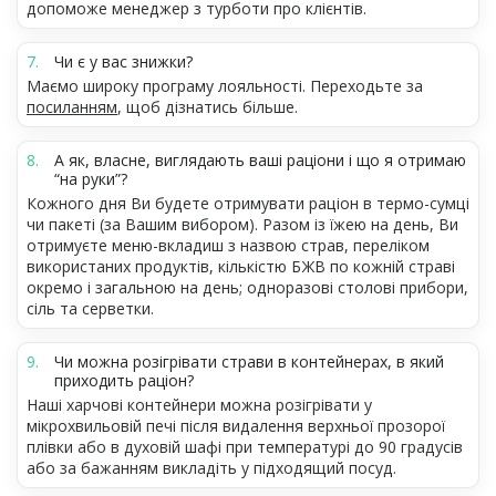
допоможе менеджер з турботи про клієнтів.
Чи є у вас знижки?
Маємо широку програму лояльності. Переходьте за
посиланням
, щоб дізнатись більше.
А як, власне, виглядають ваші раціони і що я отримаю
“на руки”?
Кожного дня Ви будете отримувати раціон в термо-сумці
чи пакеті (за Вашим вибором). Разом із їжею на день, Ви
отримуєте меню-вкладиш з назвою страв, переліком
використаних продуктів, кількістю БЖВ по кожній страві
окремо і загальною на день; одноразові столові прибори,
сіль та серветки.
Чи можна розігрівати страви в контейнерах, в який
приходить раціон?
Наші харчові контейнери можна розігрівати у
мікрохвильовій печі після видалення верхньої прозорої
плівки або в духовій шафі при температурі до 90 градусів
або за бажанням викладіть у підходящий посуд.