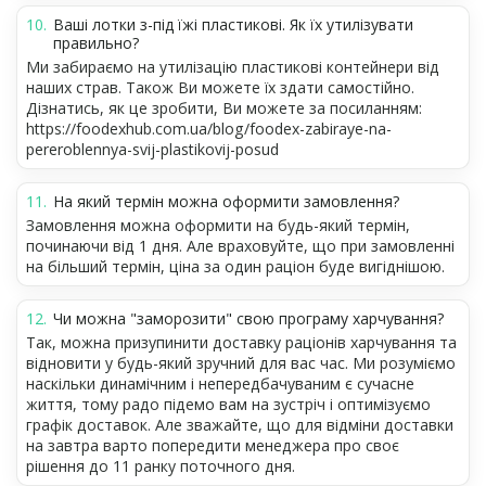
Ваші лотки з-під їжі пластикові. Як їх утилізувати
правильно?
Ми забираємо на утилізацію пластикові контейнери від
наших страв. Також Ви можете їх здати самостійно.
Дізнатись, як це зробити, Ви можете за посиланням:
https://foodexhub.com.ua/blog/foodex-zabiraye-na-
pereroblennya-svij-plastikovij-posud
На який термін можна оформити замовлення?
Замовлення можна оформити на будь-який термін,
починаючи від 1 дня. Але враховуйте, що при замовленні
на більший термін, ціна за один раціон буде вигіднішою.
Чи можна "заморозити" свою програму харчування?
Так, можна призупинити доставку раціонів харчування та
відновити у будь-який зручний для вас час. Ми розуміємо
наскільки динамічним і непередбачуваним є сучасне
життя, тому радо підемо вам на зустріч і оптимізуємо
графік доставок. Але зважайте, що для відміни доставки
на завтра варто попередити менеджера про своє
рішення до 11 ранку поточного дня.