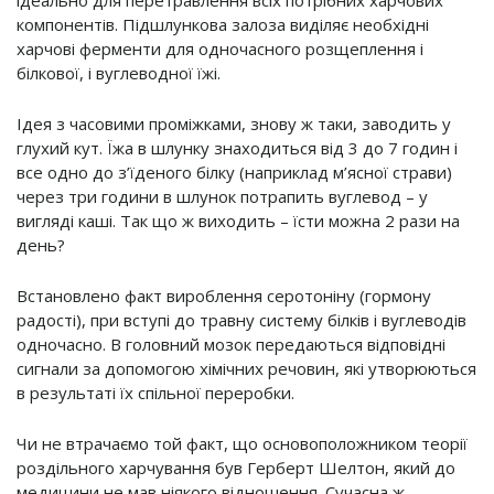
ідеально для перетравлення всіх потрібних харчових
компонентів. Підшлункова залоза виділяє необхідні
харчові ферменти для одночасного розщеплення і
білкової, і вуглеводної їжі.
Ідея з часовими проміжками, знову ж таки, заводить у
глухий кут. Їжа в шлунку знаходиться від 3 до 7 годин і
все одно до з’їденого білку (наприклад м’ясної страви)
через три години в шлунок потрапить вуглевод – у
вигляді каші. Так що ж виходить – їсти можна 2 рази на
день?
Встановлено факт вироблення серотоніну (гормону
радості), при вступі до травну систему білків і вуглеводів
одночасно. В головний мозок передаються відповідні
сигнали за допомогою хімічних речовин, які утворюються
в результаті їх спільної переробки.
Чи не втрачаємо той факт, що основоположником теорії
роздільного харчування був Герберт Шелтон, який до
медицини не мав ніякого відношення. Сучасна ж