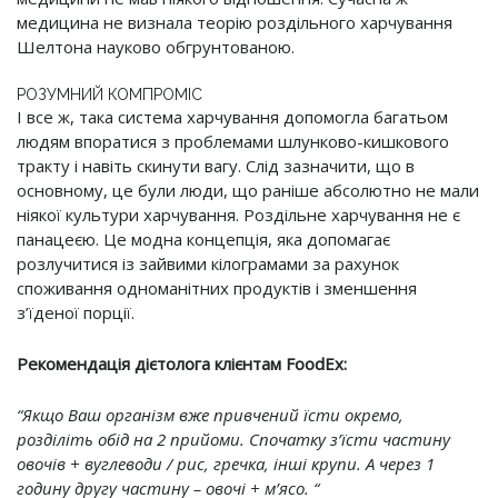
медицина не визнала теорію роздільного харчування
Шелтона науково обгрунтованою.
РОЗУМНИЙ КОМПРОМІС
І все ж, така система харчування допомогла багатьом
людям впоратися з проблемами шлунково-кишкового
тракту і навіть скинути вагу. Слід зазначити, що в
основному, це були люди, що раніше абсолютно не мали
ніякої культури харчування. Роздільне харчування не є
панацеєю. Це модна концепція, яка допомагає
розлучитися із зайвими кілограмами за рахунок
споживання одноманітних продуктів і зменшення
з’їденої порції.
Рекомендація дієтолога клієнтам FoodEx:
“Якщо Ваш організм вже привчений їсти окремо,
розділіть обід на 2 прийоми. Спочатку з’їсти частину
овочів + вуглеводи / рис, гречка, інші крупи. А через 1
годину другу частину – овочі + м’ясо. “