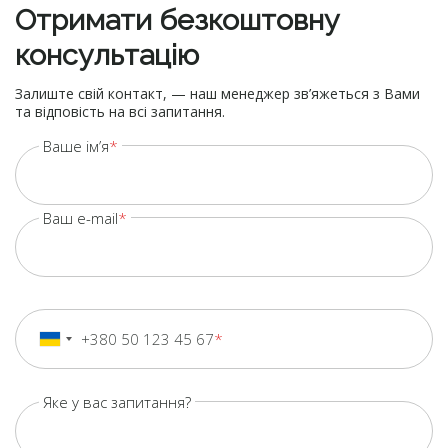
Отримати безкоштовну
консультацію
Залиште свій контакт, — наш менеджер зв’яжеться з Вами
та відповість на всі запитання.
Ваше ім’я
Ваш e-mail
+380 50 123 45 67
+380
Ukraine
+380
Яке у вас запитання?