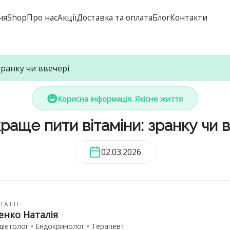
ня
Shop
Про нас
Акції
Доставка та оплата
Блог
Контакти
зранку чи ввечері
Корисна інформація. Якісне життя
раще пити вітаміни: зранку чи 
02.03.2026
ТАТТІ
енко Наталія
дієтолог • Ендокринолог • Терапевт