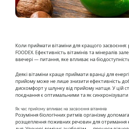
Коли приймати вітаміни для кращого засвоєння: р
FOODEX.
Ефективність вітамінів та мінералів зал
ввечері — питання, яке впливає на біодоступність
Деякі вітаміни краще приймати вранці для енергі
прийому може не лише знизити ефективність доба
дискомфорт у шлунку від прийому натще. У цій стат
поєднання є оптимальними та як синхронізувати
Як час прийому впливає на засвоєння вітамінів
Розуміння біологічних ритмів організму допомага
розщеплення поживних речовин для отримання ен
дня. Увечері домінує анаболізм — процеси відно