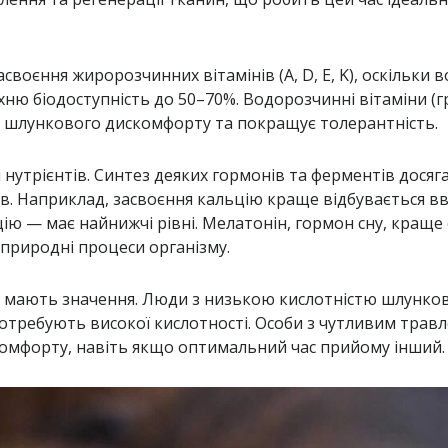
асвоєння жиророзчинних вітамінів (A, D, E, K), оскільки
ю біодоступність до 50–70%. Водорозчинні вітаміни (гру
к шлункового дискомфорту та покращує толерантність.
утрієнтів. Синтез деяких гормонів та ферментів досягає
ів. Наприклад, засвоєння кальцію краще відбувається вв
ію — має найнижчі рівні. Мелатонін, гормон сну, краще 
є природні процеси організму.
ож мають значення. Люди з низькою кислотністю шлунко
 не потребують високої кислотності. Особи з чутливим тр
искомфорту, навіть якщо оптимальний час прийому інший.