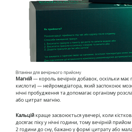
Вітаміни для вечірнього прийому
Магній
— король вечірніх добавок, оскільки має 
кислоти) — нейромедіатора, який заспокоює мозо
нічні пробудження та допомагає організму розсла
або цитрат магнію.
Кальцій
краще засвоюється увечері, коли кістко
досягає піку у нічні години, тому вечірній прий
2 години до сну, бажано у формі цитрату або мал