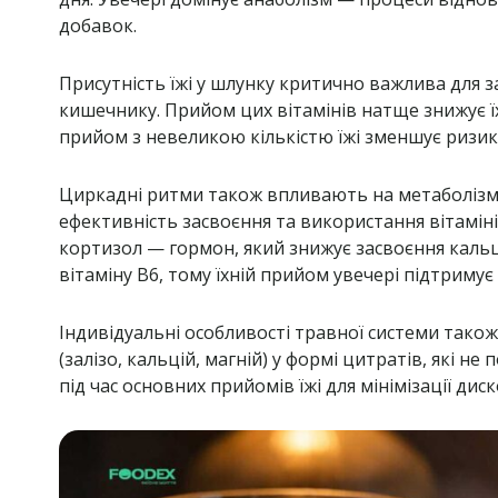
добавок.
Присутність їжі у шлунку критично важлива для з
кишечнику. Прийом цих вітамінів натще знижує їхн
прийом з невеликою кількістю їжі зменшує ризи
Циркадні ритми також впливають на метаболізм н
ефективність засвоєння та використання вітамін
кортизол — гормон, який знижує засвоєння кальц
вітаміну B6, тому їхній прийом увечері підтриму
Індивідуальні особливості травної системи так
(залізо, кальцій, магній) у формі цитратів, які
під час основних прийомів їжі для мінімізації д