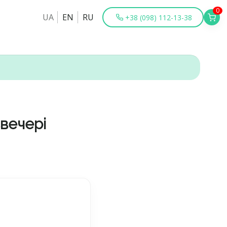
0
UA
EN
RU
+38 (098) 112-13-38
ввечері