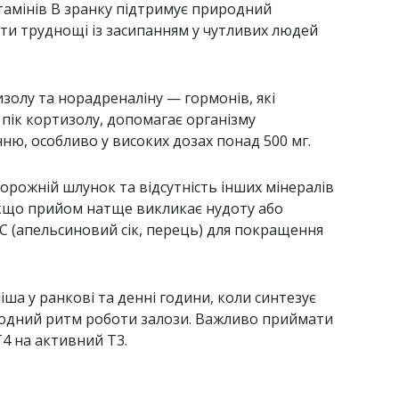
ітамінів В зранку підтримує природний
ти труднощі із засипанням у чутливих людей
золу та норадреналіну — гормонів, які
пік кортизолу, допомагає організму
ню, особливо у високих дозах понад 500 мг.
рожній шлунок та відсутність інших мінералів
 якщо прийом натще викликає нудоту або
 C (апельсиновий сік, перець) для покращення
а у ранкові та денні години, коли синтезує
родний ритм роботи залози. Важливо приймати
Т4 на активний Т3.