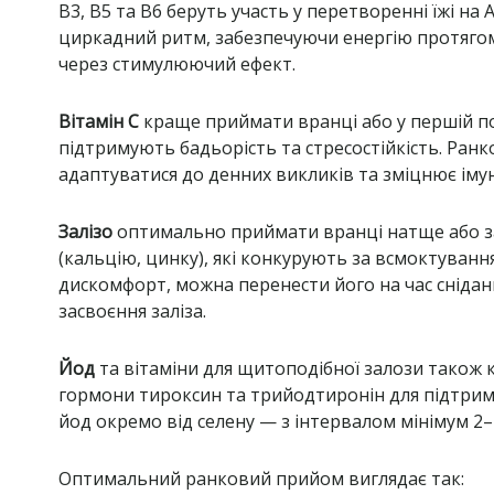
B3, B5 та B6 беруть участь у перетворенні їжі н
циркадний ритм, забезпечуючи енергію протягом
через стимулюючий ефект.
Вітамін C
краще приймати вранці або у першій по
підтримують бадьорість та стресостійкість. Ран
адаптуватися до денних викликів та зміцнює іму
Залізо
оптимально приймати вранці натще або за 
(кальцію, цинку), які конкурують за всмоктуван
дискомфорт, можна перенести його на час сніданк
засвоєння заліза.
Йод
та вітаміни для щитоподібної залози також 
гормони тироксин та трийодтиронін для підтри
йод окремо від селену — з інтервалом мінімум 2–
Оптимальний ранковий прийом виглядає так: