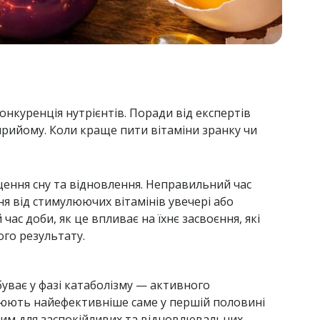
онкуренція нутрієнтів. Поради від експертів
о прийому. Коли краще пити вітаміни зранку чи
ащення сну та відновлення. Неправильний час
я від стимулюючих вітамінів увечері або
час доби, як це впливає на їхнє засвоєння, які
го результату.
буває у фазі катаболізму — активного
цюють найефективніше саме у першій половині
ьним для заспокійливих та відновлювальних