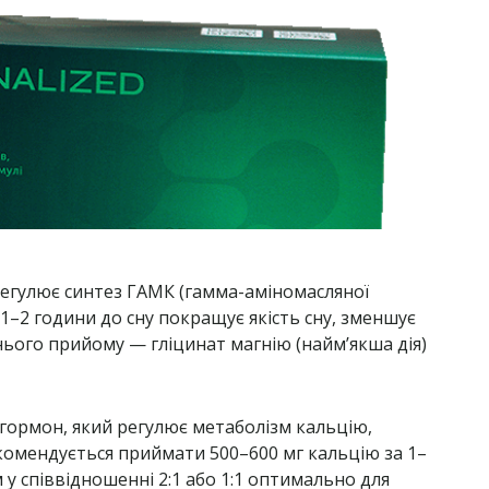
регулює синтез ГАМК (гамма-аміномасляної
1–2 години до сну покращує якість сну, зменшує
нього прийому — гліцинат магнію (найм’якша дія)
гормон, який регулює метаболізм кальцію,
екомендується приймати 500–600 мг кальцію за 1–
 у співвідношенні 2:1 або 1:1 оптимально для