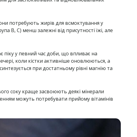
 вони потребують жирів для всмоктування у
па В, C) менш залежні від присутності їжі, але
 піку у певний час доби, що впливає на
ечері, коли кістки активніше оновлюються, а
синтезується при достатньому рівні магнію та
вого соку краще засвоюють деякі мінерали
авленням можуть потребувати прийому вітамінів