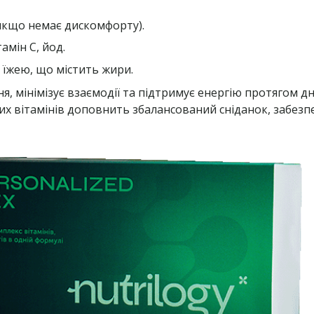
 (якщо немає дискомфорту).
тамін C, йод.
 з їжею, що містить жири.
я, мінімізує взаємодії та підтримує енергію протягом 
х вітамінів доповнить збалансований сніданок, забезп