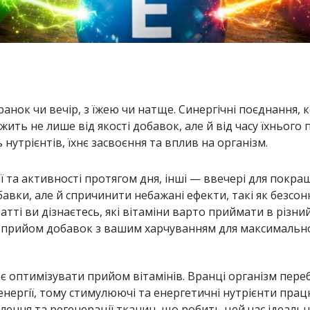
анок чи вечір, з їжею чи натще. Синергічні поєднання, к
ежить не лише від якості добавок, але й від часу їхньог
 нутрієнтів, їхнє засвоєння та вплив на організм.
ї та активності протягом дня, інші — ввечері для покр
вки, але й спричинити небажані ефекти, такі як безсонн
ті ви дізнаєтесь, які вітаміни варто приймати в різний 
 прийом добавок з вашим харчуванням для максимально
є оптимізувати прийом вітамінів. Вранці організм пере
ергії, тому стимулюючі та енергетичні нутрієнти пра
влення та регенерації тканин, що робить цей час ідеал