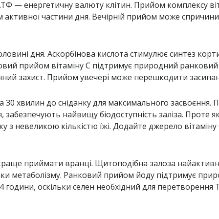
а АТФ — енергетичну валюту клітин. Прийом комплексу в
 активної частини дня. Вечірній прийом може спричини
ловині дня. Аскорбінова кислота стимулює синтез корти
ковий прийом вітаміну C підтримує природний ранковий 
нний захист. Прийом увечері може перешкодити засипан
30 хвилин до сніданку для максимального засвоєння. По
ня, забезпечують найвищу біодоступність заліза. Проте
у з невеликою кількістю їжі. Додайте джерело вітаміну
краще приймати вранці. Щитоподібна залоза найактивніш
мки метаболізму. Ранковий прийом йоду підтримує при
4 години, оскільки селен необхідний для перетворення 