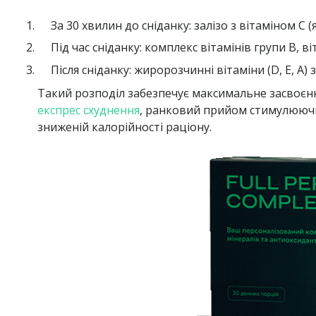
За 30 хвилин до сніданку: залізо з вітаміном C
Під час сніданку: комплекс вітамінів групи В, ві
Після сніданку: жиророзчинні вітаміни (D, E, A)
Такий розподіл забезпечує максимальне засвоєнн
експрес схуднення
, ранковий прийом стимулюючи
зниженій калорійності раціону.