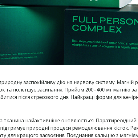
природну заспокійливу дію на нервову систему. Магній 
к та полегшує засипання. Прийом 200–400 мг магнію за 
битися після стресового дня. Найкращі форми для вечір
ва тканина найактивніше оновлюється. Паратиреоїдний 
ом підтримує природні процеси ремоделювання кісток. Р
ату для кращого засвоєння. Поєднання кальцію з магнієм