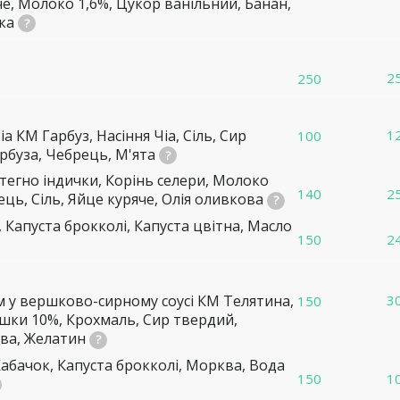
че, Молоко 1,6%, Цукор ванільний, Банан,
ика
2
250
Чіа КМ
Гарбуз, Насіння Чіа, Сіль, Сир
1
100
рбуза, Чебрець, М'ята
тегно індички, Корінь селери, Молоко
140
2
ець, Сіль, Яйце куряче, Олія оливкова
, Капуста брокколі, Капуста цвітна, Масло
150
2
м у вершково-сирному соусі КМ
Телятина,
3
150
ршки 10%, Крохмаль, Сир твердий,
ова, Желатин
абачок, Капуста брокколі, Морква, Вода
150
1