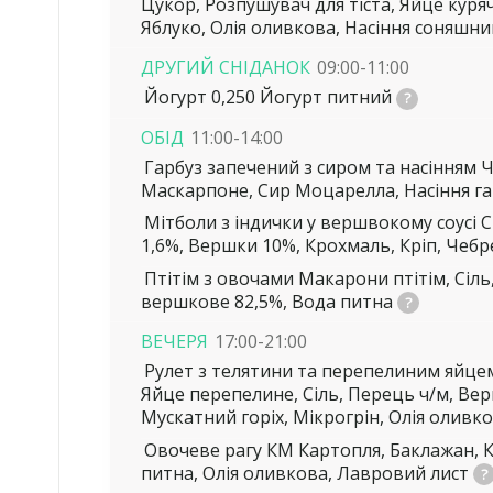
Цукор, Розпушувач для тіста, Яйце куря
Яблуко, Олія оливкова, Насіння соняшн
ДРУГИЙ СНІДАНОК
09:00-11:00
Йогурт 0,250
Йогурт питний
ОБІД
11:00-14:00
Гарбуз запечений з сиром та насінням 
Маскарпоне, Сир Моцарелла, Насіння га
Мітболи з індички у вершвокому соусі
С
1,6%, Вершки 10%, Крохмаль, Кріп, Чебр
Птітім з овочами
Макарони птітім, Сіль
вершкове 82,5%, Вода питна
ВЕЧЕРЯ
17:00-21:00
Рулет з телятини та перепелиним яйце
Яйце перепелине, Сіль, Перець ч/м, Ве
Мускатний горіх, Мікрогрін, Олія оливк
Овочеве рагу КМ
Картопля, Баклажан, К
питна, Олія оливкова, Лавровий лист