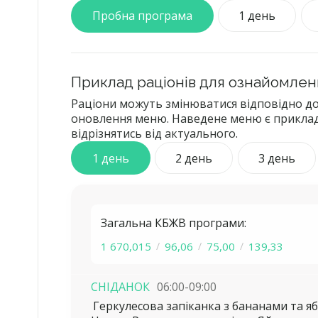
Пробна програма
1 день
Приклад раціонів для ознайомлен
Раціони можуть змінюватися відповідно до
оновлення меню. Наведене меню є прикла
відрізнятись від актуального.
1 день
2 день
3 день
Загальна КБЖВ програми:
1 670,015
96,06
75,00
139,33
СНІДАНОК
06:00-09:00
Геркулесова запіканка з бананами та 