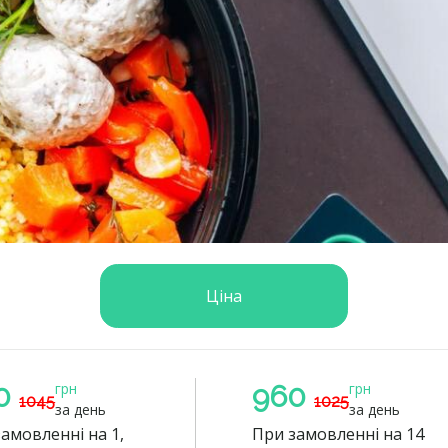
Ціна
0
грн
960
грн
1045
1025
за день
за день
амовленні на 1,
При замовленні на 14