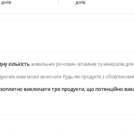
7 днів
днів
ну кількість
живильних речовин, вітамінів та мінералів для
 годуючих мам може включати будь-які продукти з обов’язко
зоплатно виключати три продукти, що потенційно вик
 загальних рекомендацій.
Ми також додатково коригуємо й
ікаря.
вторюються 22 дні.
ми науковими дослідженнями в області здорового харчуванн