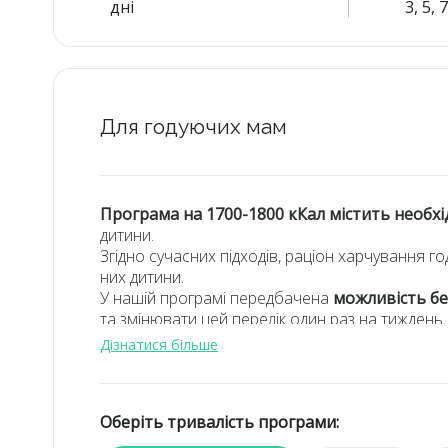
дні
3, 5, 
Для годуючих мам
Програма на 1700-1800 кКал містить необхід
дитини.
Згідно сучасних підходів, раціон харчування
них дитини.
У нашій програмі передбачена
можливість бе
та змінювати цей перелік один раз на тиждень.
Раціон розроблений лікарем з урахуванням
Дізнатися більше
продуктів та рекомендацій вашого сімейного л
Різноманітні страви від шеф-кухаря
, які не по
Програма харчування, розроблена за останні
Оберіть тривалість програми:
Необхідний баланс білків, жирів та вуглеводів.