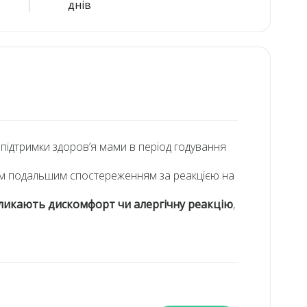
днів
 підтримки здоров’я мами в період годування
вим подальшим спостереженням за реакцією на
ликають дискомфорт чи алергічну реакцію
,
ого з урахуванням індивідуального списку
я.