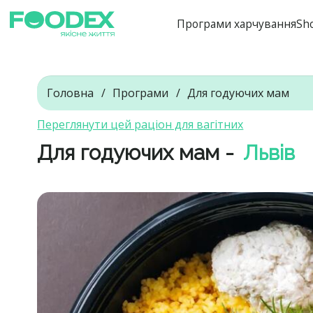
Програми харчування
Sh
Головна
Програми
Для годуючих мам
Переглянути цей раціон для вагітних
Для годуючих мам -
Львів