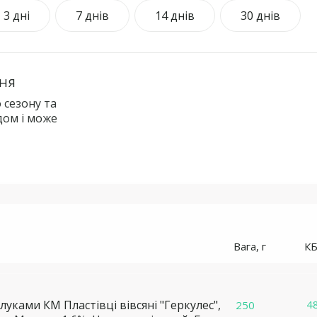
3 дні
7 днів
14 днів
30 днів
ня
 сезону та
дом і може
Вага, г
К
яблуками КМ
Пластівці вівсяні "Геркулес",
4
250