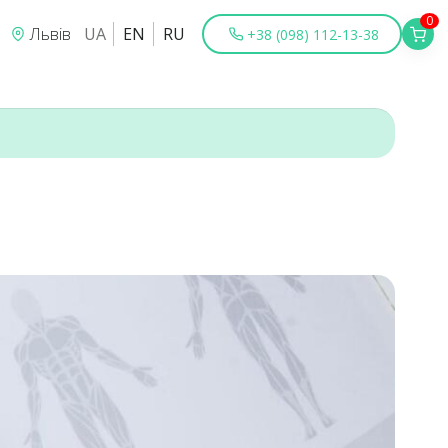
0
Львів
UA
EN
RU
+38 (098) 112-13-38
Київ