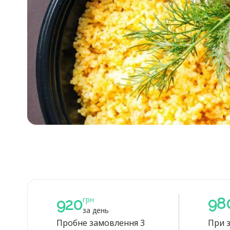
грн
98
920
за день
Пробне замовлення 3
При з