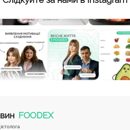
овин
FOODEX
ієтолога