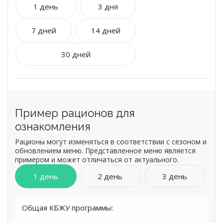
1 день
3 дня
лечения и профилактики сахарного диабета 2 типа,
преддиабетического состояния, нарушению
толерантности к глюкозе, лечение ожирения и
7 дней
14 дней
нарушение обмена веществ у больных сахарным
диабетом, поддержание нормального уровня сахара в
крови
30 дней
нормализации веса, что жизненно важно для людей,
больных диабетом.
Пример рационов для
ознакомления
Рационы могут изменяться в соответствии с сезоном и
обновлением меню. Представленное меню является
примером и может отличаться от актуального.
1 день
2 день
3 день
Общая КБЖУ программы: