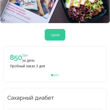
Цена
грн
9
850
за день
Пробный заказ 3 дня
При 
Сахарный диабет