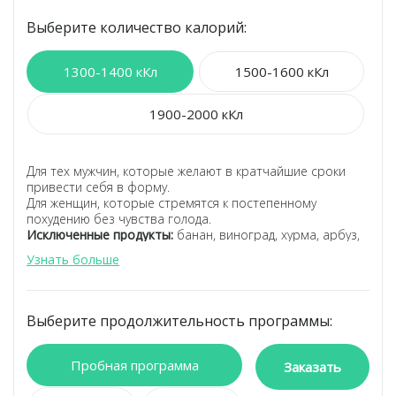
Выберите количество калорий:
1300-1400 кКл
1500-1600 кКл
1900-2000 кКл
Для тех мужчин, которые желают в кратчайшие сроки
привести себя в форму.
Для женщин, которые стремятся к постепенному
похудению без чувства голода.
Исключенные продукты:
банан, виноград, хурма, арбуз,
тыква, сухофрукты (курага, изюм, инжир, финик,
Узнать больше
чернослив), сахар, картофель, морковь, свекла, батат.
Программа питания, разработанная по последним
научным исследованиям в области здорового питания.
Блюда от шеф-повара,
не повторяющиеся 22 дня.
Выберите продолжительность программы:
Все необходимые полезные элементы в вашем рационе.
Баланс белков, жиров и углеводов.
Подбор рациона по вашим параметрам.
Пробная программа
Заказать
Функционально-лечебный протокол питания Сахарный
диабет, разработанный с целью: