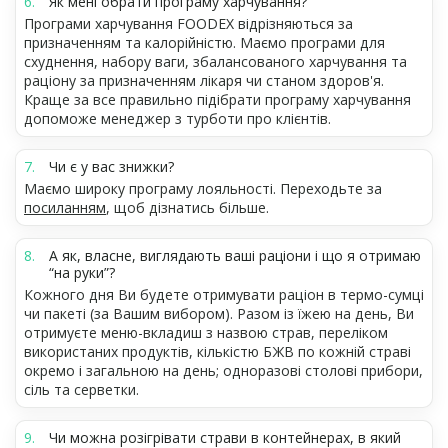
Як мені обрати програму харчування?
Програми харчування FOODEX відрізняються за
призначенням та калорійністю. Маємо програми для
схуднення, набору ваги, збалансованого харчування та
раціону за призначенням лікаря чи станом здоров'я.
Краще за все правильно підібрати програму харчування
допоможе менеджер з турботи про клієнтів.
Чи є у вас знижки?
Маємо широку програму лояльності. Переходьте за
посиланням
, щоб дізнатись більше.
А як, власне, виглядають ваші раціони і що я отримаю
“на руки”?
Кожного дня Ви будете отримувати раціон в термо-сумці
чи пакеті (за Вашим вибором). Разом із їжею на день, Ви
отримуєте меню-вкладиш з назвою страв, переліком
використаних продуктів, кількістю БЖВ по кожній страві
окремо і загальною на день; одноразові столові прибори,
сіль та серветки.
Чи можна розігрівати страви в контейнерах, в який