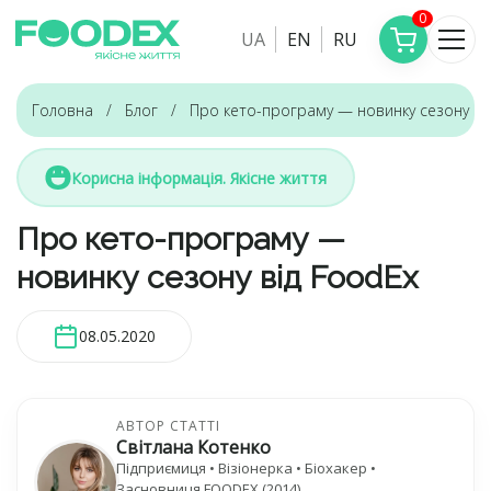
0
UA
EN
RU
Головна
Блог
Про кето-програму — новинку сезону ві
Корисна інформація. Якісне життя
Про кето-програму —
новинку сезону від FoodEx
08.05.2020
АВТОР СТАТТІ
Світлана Котенко
Підприємиця • Візіонерка • Біохакер •
Засновниця FOODEX (2014)