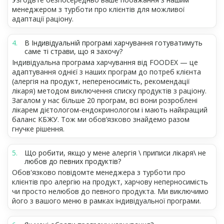
менеджером з турботи про клієнтів для можливої
адаптації раціону.
В Індивідуальній програмі харчування готуватимуть
саме ті страви, що я захочу?
Індивідуальна програма харчування від FOODEX — це
адаптування однієї з наших програм до потреб клієнта
(алергія на продукт, непереносимість, рекомендації
лікаря) методом виключення списку продуктів з раціону.
Загалом у нас більше 20 програм, всі вони розроблені
лікарем дієтологом-ендокринологом і мають найкращий
баланс КБЖУ. Тож ми обов’язково знайдемо разом
гнучке рішення.
Що робити, якщо у мене алергія \ приписи лікаря\ не
любов до певних продуктів?
Обов'язково повідомте менеджера з турботи про
клієнтів про алергію на продукт, харчову неперносимість
чи просто нелюбов до певного продукта. Ми виключимо
його з вашого меню в рамках індивідуальної програми.