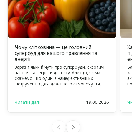
Чому клітковина — це головний
Ха
суперфуд для вашого травлення та
п
енергії
е
Зараз тільки й чути про суперфуди, екзотичні
Ба
насіння та секрети детоксу. Але що, як ми
за
скажемо, що один із найефективніших
ак
інструментів для ідеального самопочуття,
по
тонкої талії та квітучого вигляду вже давно
ст
відомий? Це — клітковина, або харчові
дж
волокна. У FOODEX ми щодня дбаємо про те,
ст
Читати далі
19.06.2026
Чи
щоб ваш раціон був не просто смачним, а й
зв
максимально […]
не