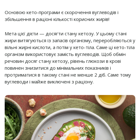
Основою кето-програми є скорочення вуглеводів і
збільшення в раціоні кількості корисних жирів!
Мета цієї дієти — досягти стану кетозу. У цьому стані
жири витягуються із запасів організму, переробляються у
вільні жирні кислоти, а потім у кето-тіла. Саме ці кето-тіла
організм використовує замість вуглеводів. Щоб обмін
речовин досяг стану кетозу, рівень глюкози в крові
повинен знизитися до мінімальних показників і
протриматися в такому стані не менше 2 діб. Саме тому
вуглеводи і майже виключені з раціону.