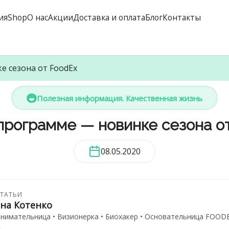
ия
Shop
О нас
Акции
Доставка и оплата
Блог
Контакты
е сезона от FoodEx
Полезная информация. Качественная жизнь
программе — новинке сезона о
08.05.2020
СТАТЬИ
ана Котенко
нимательница • Визионерка • Биохакер • Основательница FOODE