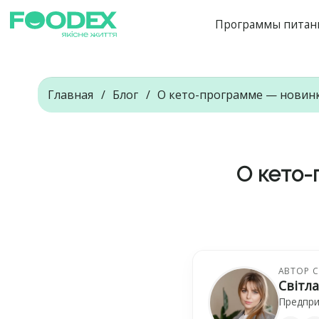
Программы питан
Главная
Блог
О кето-программе — новинк
О кето-
АВТОР 
Світл
Предпри