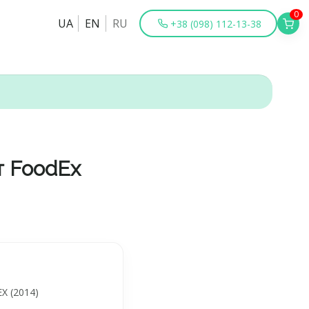
0
UA
EN
RU
+38 (098) 112-13-38
т FoodEx
X (2014)