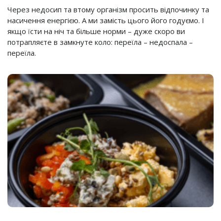
Через недосип та втому організм просить відпочинку та
насичення енергією. А ми замість цього його годуємо. І
якщо їсти на ніч та більше норми – дуже скоро ви
потрапляєте в замкнуте коло: переїла – недоспала –
переїла.