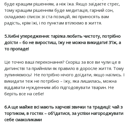
буде кращим рішенням, а ніж їжа. Якщо заїдаєте стрес,
тому кращим рішенням буде медитація, гарний сон,
складаємо список зі ста позицій, які приносять вам
радість, крім їжі, і по пунктам втілюємо в життя.
5.Хибні упередження: тарілка любить чистоту, потрібно
доїсти – бо не виростиш, їжу не можна викидати! З’їж, а
то пропаде!
Це точно ваші переконання? Скоріш за все ви чули це в
дитинстві та прийняли як правило в доросле життя. Тому
зупиняємось! Не потрібно нічого доїдати, якщо наїлись. І
викидати теж не потрібно – їжу, яка лишилась, можна
віддавати нужденним або підгодовувати тварин. Не
беріть все на себе!
6.А ще майже всі мають харчові звички та традиції: чай з
тортиком, в гостях – об’їдатися, за успіхи нагороджувати
себе смаколиками