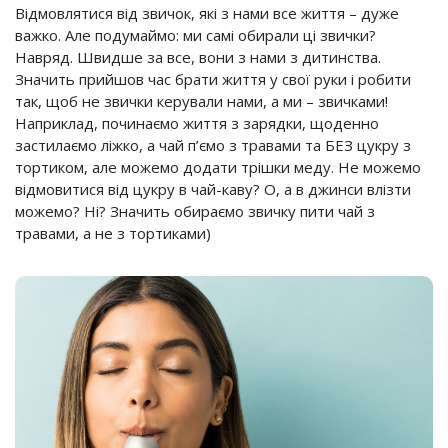
Відмовлятися від звичок, які з нами все життя – дуже
важко. Але подумаймо: ми самі обирали ці звички?
Навряд. Швидше за все, вони з нами з дитинства.
Значить прийшов час брати життя у свої руки і робити
так, щоб не звички керували нами, а ми – звичками!
Наприклад, починаємо життя з зарядки, щоденно
застилаємо ліжко, а чай п’ємо з травами та БЕЗ цукру з
тортиком, але можемо додати трішки меду. Не можемо
відмовитися від цукру в чай-каву? О, а в джинси влізти
можемо? Ні? Значить обираємо звичку пити чай з
травами, а не з тортиками)