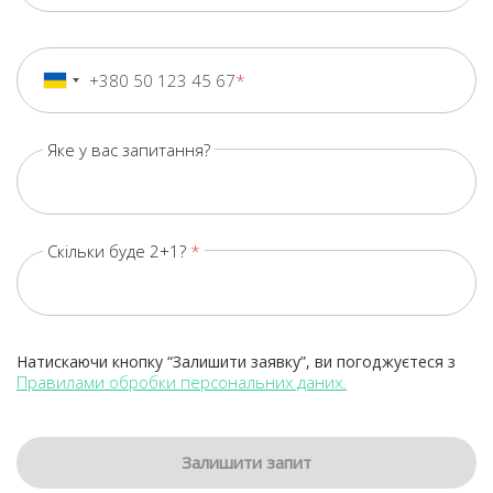
+380 50 123 45 67
+380
Ukraine
+380
Яке у вас запитання?
Скільки буде 2+1?
Натискаючи кнопку “Залишити заявку”, ви погоджуєтеся з
Правилами обробки персональних даних.
Залишити запит