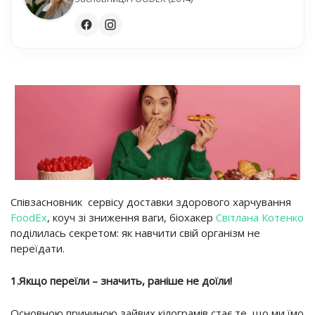
С
півзасновник сервісу доставки здорового харчування
FoodEx
, коуч зі зниження ваги, біохакер
Світлана Котенко
поділилась секретом: як навчити свій організм не
переїдати.
1.Якщо переїли – значить, раніше не доїли!
Основною причиною зайвих кілограмів стає те, що ми їмо