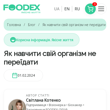
0
UA
EN
RU
Головна
Блог
Як навчити свій організм не переїдати
Корисна інформація. Якісне життя
Як навчити свій організм не
переїдати
01.02.2024
АВТОР СТАТТІ
Світлана Котенко
Підприємиця • Візіонерка • Біохакер •
Засновниця FOODEX (2014)