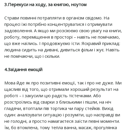
3.Перекуси на ходу, за книгою, ноутом
Страви повинні потрапляти в організм свідомо. На
процесі їжі потрібно концентруватися і отримувати
задоволення. А якщо ми розсіюємо свою увагу на книги,
роботу, переміщення в просторі – навіть не помічаємо,
що вже наїлись. І продовжуємо їсти. Яскравий приклад:
людина сидить на дивані, дивиться фільм і жує. Навіть
не помічаючи, що і скільки.
4.Заїдання емоцій
Мова йде як про позитивні емоції, так і про не дуже. Ми
щасливі від того, що отримали хороший результат на
роботі – і закусили цю радість тістечками. Або
розстроїлись від сварки з близькими і пішли, на ніч
гладячи, втоптали пів тортика чи пару стейків. Вихід
один: аналізувати ситуацію і розуміти, що насправді ви
не голодні, а просто намагаєтеся заїсти певні моменти.
Їм, бо втомлена, тому тепла ванна, масаж, прогулянка