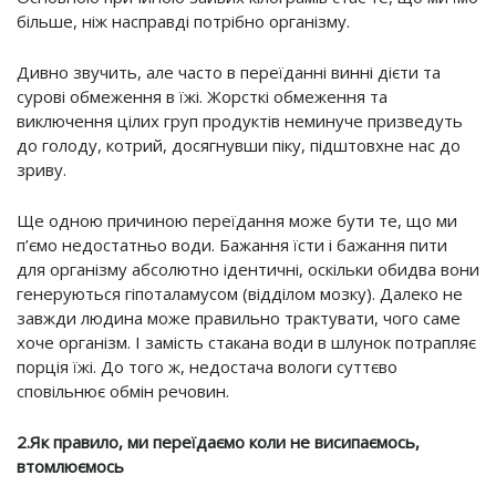
більше, ніж насправді потрібно організму.
Дивно звучить, але часто в переїданні винні дієти та
сурові обмеження в їжі. Жорсткі обмеження та
виключення цілих груп продуктів неминуче призведуть
до голоду, котрий, досягнувши піку, підштовхне нас до
зриву.
Ще одною причиною переїдання може бути те, що ми
п’ємо недостатньо води. Бажання їсти і бажання пити
для організму абсолютно ідентичні, оскільки обидва вони
генеруються гіпоталамусом (відділом мозку). Далеко не
завжди людина може правильно трактувати, чого саме
хоче організм. I замість стакана води в шлунок потрапляє
порція їжі. До того ж, недостача вологи суттєво
сповільнює обмін речовин.
2.Як правило, ми переїдаємо коли не висипаємось,
втомлюємось