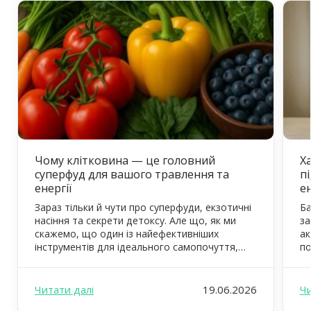
Чому клітковина — це головний
Ха
суперфуд для вашого травлення та
п
енергії
е
Зараз тільки й чути про суперфуди, екзотичні
Ба
насіння та секрети детоксу. Але що, як ми
за
скажемо, що один із найефективніших
ак
інструментів для ідеального самопочуття,
по
тонкої талії та квітучого вигляду вже давно
ст
відомий? Це — клітковина, або харчові
дж
волокна. У FOODEX ми щодня дбаємо про те,
ст
Читати далі
19.06.2026
Чи
щоб ваш раціон був не просто смачним, а й
зв