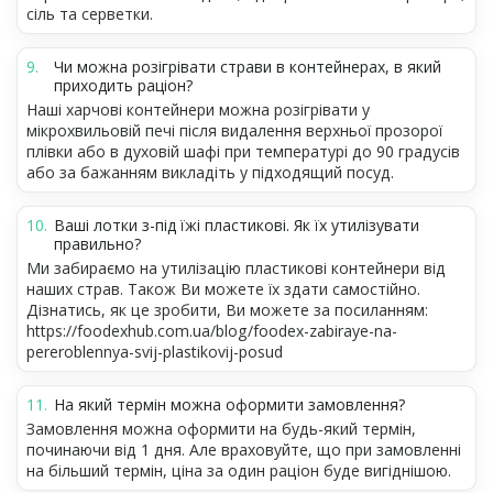
сіль та серветки.
Чи можна розігрівати страви в контейнерах, в який
приходить раціон?
Наші харчові контейнери можна розігрівати у
мікрохвильовій печі після видалення верхньої прозорої
плівки або в духовій шафі при температурі до 90 градусів
або за бажанням викладіть у підходящий посуд.
Ваші лотки з-під їжі пластикові. Як їх утилізувати
правильно?
Ми забираємо на утилізацію пластикові контейнери від
наших страв. Також Ви можете їх здати самостійно.
Дізнатись, як це зробити, Ви можете за посиланням:
https://foodexhub.com.ua/blog/foodex-zabiraye-na-
pereroblennya-svij-plastikovij-posud
На який термін можна оформити замовлення?
Замовлення можна оформити на будь-який термін,
починаючи від 1 дня. Але враховуйте, що при замовленні
на більший термін, ціна за один раціон буде вигіднішою.