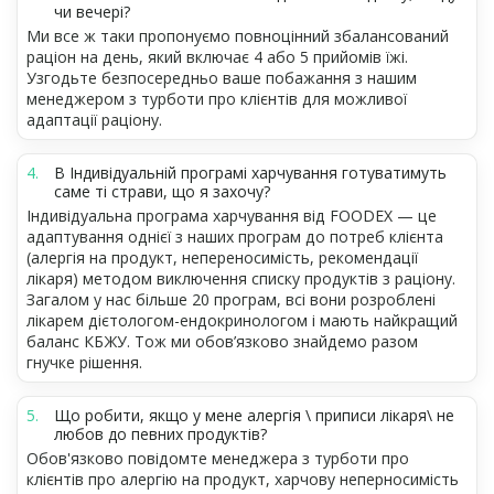
чи вечері?
Ми все ж таки пропонуємо повноцінний збалансований
раціон на день, який включає 4 або 5 прийомів їжі.
Узгодьте безпосередньо ваше побажання з нашим
менеджером з турботи про клієнтів для можливої
адаптації раціону.
В Індивідуальній програмі харчування готуватимуть
саме ті страви, що я захочу?
Індивідуальна програма харчування від FOODEX — це
адаптування однієї з наших програм до потреб клієнта
(алергія на продукт, непереносимість, рекомендації
лікаря) методом виключення списку продуктів з раціону.
Загалом у нас більше 20 програм, всі вони розроблені
лікарем дієтологом-ендокринологом і мають найкращий
баланс КБЖУ. Тож ми обов’язково знайдемо разом
гнучке рішення.
Що робити, якщо у мене алергія \ приписи лікаря\ не
любов до певних продуктів?
Обов'язково повідомте менеджера з турботи про
клієнтів про алергію на продукт, харчову неперносимість