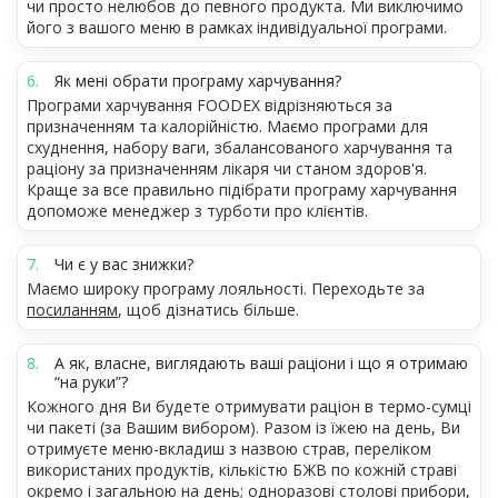
чи просто нелюбов до певного продукта. Ми виключимо
його з вашого меню в рамках індивідуальної програми.
Як мені обрати програму харчування?
Програми харчування FOODEX відрізняються за
призначенням та калорійністю. Маємо програми для
схуднення, набору ваги, збалансованого харчування та
раціону за призначенням лікаря чи станом здоров'я.
Краще за все правильно підібрати програму харчування
допоможе менеджер з турботи про клієнтів.
Чи є у вас знижки?
Маємо широку програму лояльності. Переходьте за
посиланням
, щоб дізнатись більше.
А як, власне, виглядають ваші раціони і що я отримаю
“на руки”?
Кожного дня Ви будете отримувати раціон в термо-сумці
чи пакеті (за Вашим вибором). Разом із їжею на день, Ви
отримуєте меню-вкладиш з назвою страв, переліком
використаних продуктів, кількістю БЖВ по кожній страві
окремо і загальною на день; одноразові столові прибори,