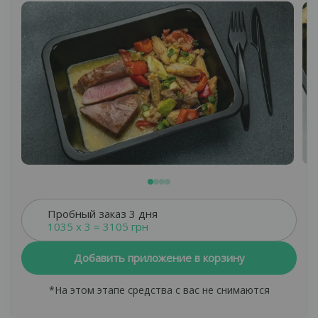
Нажимая кнопку «Оставить заявку», вы
Правилами обработки
соглашаетесь с
*Мы не передаем Ваши данные третьим лицам, а
персональных данных.
Оставить запрос
используем их только для обеспечения
Оставить запрос
надлежащей связи с Вами.
Оставить запрос
*Мы не передаем Ваши данные третьим лицам,
а используем их только для обеспечения
надлежащей связи с Вами.
*Мы не передаем Ваши данные третьим лицам,
а используем их только для обеспечения
надлежащей связи с Вами.
Пробный заказ 3 дня
1035 x 3 = 3105 грн
Добавить приложение в корзину
*На этом этапе средства с вас не снимаются