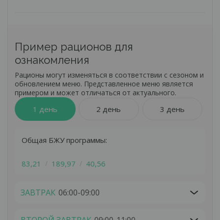
изо рта) – это может стать причиной для строгого
запрета диеты при наличии ряда заболеваний.
При наличии каких-либо сомнений в том, подходит ли
вам кетоновая диета, мы рекомендуем
проконсультироваться с вашим врачом!
Пример рационов для
ознакомления
Рационы могут изменяться в соответствии с сезоном и
обновлением меню. Представленное меню является
примером и может отличаться от актуального.
1 день
2 день
3 день
Общая БЖУ программы:
Получить бесплатную
83,21
189,97
40,56
консультацию
Получить консультацию
ЗАВТРАК
06:00-09:00
Оставьте свой контакт, - наш менеджер
свяжется с Вами и ответит на все
Оставьте свой контакт, - наш менеджер
интересующие вопросы.
свяжется с Вами и ответит на все
ВТОРОЙ ЗАВТРАК
09:00-11:00