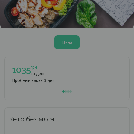
Цена
грн
1035
1
за день
Пробный заказ 3 дня
При 
Кето без мяса