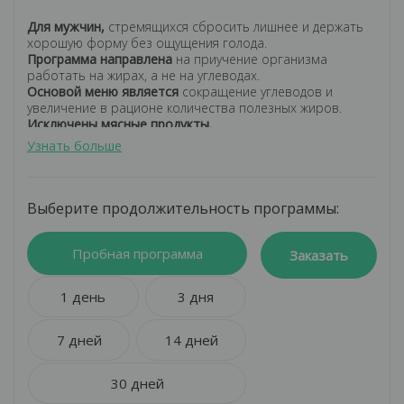
Для мужчин,
стремящихся сбросить лишнее и держать
хорошую форму без ощущения голода.
Программа направлена
​​на приучение организма
работать на жирах, а не на углеводах.
Основой меню является
сокращение углеводов и
увеличение в рационе количества полезных жиров.
Исключены мясные продукты.
Программа питания, разработанная по последним
Узнать больше
научным исследованиям в области здорового питания.
Вкусные разнообразные блюда от шеф-повара,
не
повторяющиеся 22 дня.
Расчет БЖУ врачом-диетологом в соответствии с
Выберите продолжительность программы:
основами протокола питания Кето.
Противопоказаниями к соблюдению кетопрограммы
Пробная программа
являются:
Заказать
– наличие каких-либо хронических заболеваний печени и
почек, а также других нарушений обмена веществ
1 день
3 дня
– запрещена беременным, кормящим женщинам
– не рекомендуется при употреблении алкоголя
– при приеме целого ряда медицинских препаратов –
7 дней
14 дней
начиная от лекарства для контроля за уровнем
холестерина, заканчивая анаболическими
30 дней
стероидами
Кето требует повышенного потребления
воды
(в том числе, для избавления от запаха ацетона