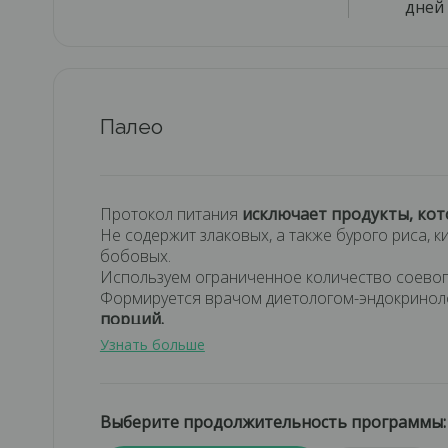
дней
Палео
Протокол питания
исключает продукты, ко
Не содержит злаковых, а также бурого риса, к
бобовых.
Используем ограниченное количество соевог
Формируется врачом диетологом-эндокрино
порций.
Блюда от шеф-повара,
не повторяющиеся 22 
Узнать больше
Все необходимые полезные элементы в ваше
Баланс белков, жиров и углеводов.
Подбор рациона по вашим параметрам.
Выберите продолжительность программы:
Заболевания, при которых рекомендуется пр
артрита и псориаза, болезни Крона, целиакии