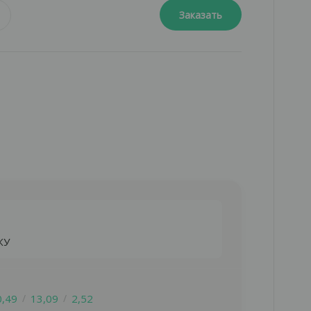
Заказать
ЖУ
ию
0,49
13,09
2,52