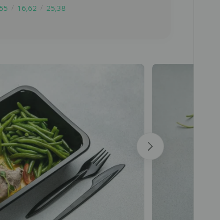
,55
16,62
25,38
олько
олько