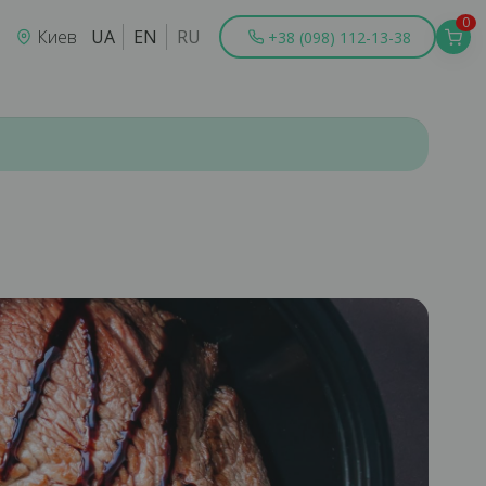
0
Киев
UA
EN
RU
+38 (098) 112-13-38
Львов