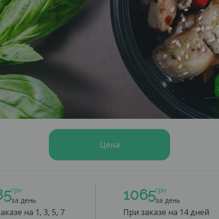
Цена
грн
грн
85
1065
за день
за день
аказе на 1, 3, 5, 7
При заказе на 14 дней