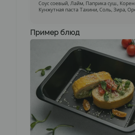
Соус соевый, Лайм, Паприка суш., Коре
*Мы 
Кунжутная паста Тахини, Соль, Зира, О
*Мы 
Пример блюд