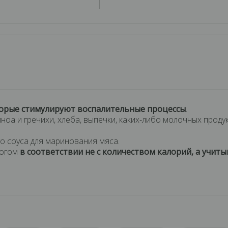
торые стимулируют воспалительные процессы
.
иноа и гречихи, хлеба, выпечки, каких-либо молочных проду
о соуса для маринования мяса.
логом
в соответствии не с количеством калорий, а учи
дня.
м рационе.
идерживаться Палео-протокола: при наличии аутоиммунны
, системной красной волчанки, болезни щитовидной железы