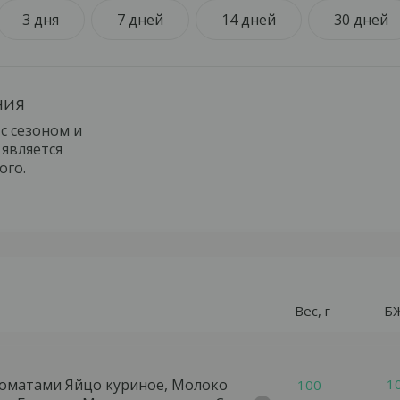
тности, неспецифическом язвенном колите.
3 дня
7 дней
14 дней
30 дней
ния
с сезоном и
является
ого.
Вес, г
Б
лучить бесплатную консультац
лучить консультацию
ьте свой контакт, - наш менеджер свяжется с
Палео
и ответит на все интересующие вопросы.
 томатами
Яйцо куриное, Молоко
1
100
Ваше имя
ьте свой контакт, - наш менеджер свяжется с