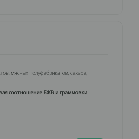
ктов, мясных полуфабрикатов, сахара,
тывая соотношение БЖВ и граммовки
х заболеваний — например, ревматоидного
, мочеполовой системы, ЖКТ, суставов,