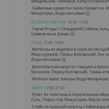
миндальное, Помидор, Капуста броккол
Вами 
Ва
Лаймовые креветки палео
Креветки, М
По
Ва
Микрогрин, Вода питьевая
Остав
ВТОРОЙ ЗАВТРАК
09:00-11:00
Вами 
Смузи Ягоды + Сельдерей
Стебель сель
Uk
Семена льна, Банан
Ва
+
Uk
Палео для ж
Ка
ОБЕД
11:00-14:00
+
Кол
Митболы из индейки в соусе из овоще
Мі
Ск
Яйцо куриное, Перец болгарский, Лук п
Вода питьевая
Ск
Брюссельская капуста с перцем и брок
брокколи, Перец болгарский, Травы ит
Нажим
обраб
Wellness water Клюква
Вода Феофановс
Нажим
УЖИН
17:00-21:00
обраб
Рулет из телятины и перепелиным яйц
Соль, Перец ч/м, Микрогрин, Масло ол
Стейк из красной капусты с бабагануш