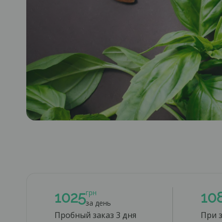
грн
1025
10
за день
Пробный заказ 3 дня
При з