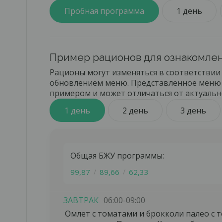
печени, сыпях на коже, при инсулинорезистен
Пробная программа
1 день
Пример рационов для ознакомле
Рационы могут изменяться в соответствии 
обновлением меню. Представленное меню 
примером и может отличаться от актуальн
1 день
2 день
3 день
Общая БЖУ программы:
99,87
89,66
62,33
По
По
Остав
ЗАВТРАК
06:00-09:00
Вами 
Омлет с томатами и брокколи палео с
Остав