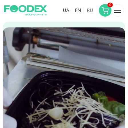
0
UA
EN
RU