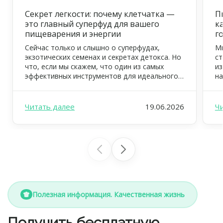
Секрет легкости: почему клетчатка —
П
это главный суперфуд для вашего
к
пищеварения и энергии
г
Сейчас только и слышно о суперфудах,
Мн
экзотических семенах и секретах детокса. Но
ст
что, если мы скажем, что один из самых
из
эффективных инструментов для идеального
на
самочувствия, тонкой талии и цветущего
ув
вида уже давно всем известен? Это —
ус
клетчатка, или пищевые волокна. В FOODEX
дж
Читать далее
19.06.2026
Ч
мы ежедневно заботимся о том, чтобы ваш
вд
рацион был не просто вкусным, но […]
ре
ил
Полезная информация. Качественная жизнь
Получить бесплатную