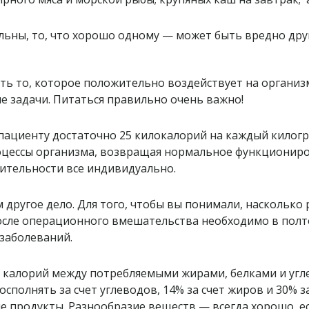
льны, то, что хорошо одному — может быть вредно дру
ь то, которое положительно воздействует на организм
е задачи. Питаться правильно очень важно!
пациенту достаточно 25 килокалорий на каждый килогр
оцессы организма, возвращая нормальное функциониро
вительности все индивидуально.
 другое дело. Для того, чтобы вы понимали, насколько
после операционного вмешательства необходимо в полт
 заболеваний.
 калорий между потребляемыми жирами, белками и угле
сполнять за счет углеводов, 14% за счет жиров и 30% з
е продукты. Разнообразие веществ — всегда хорошо, е