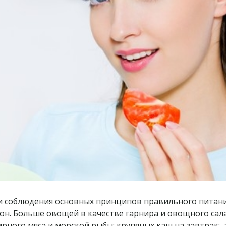
я и соблюдения основных принципов правильного питан
н. Больше овощей в качестве гарнира и овощного сала
рного мяса и морской рыбы; крупяных каш на завтрак; а