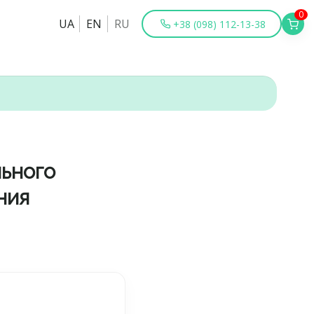
0
UA
EN
RU
+38 (098) 112-13-38
ьного
ния