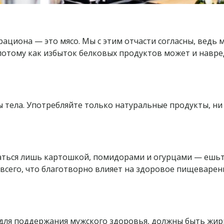
ациона — это мясо. Мы с этим отчасти согласны, ведь 
 потому как избыток белковых продуктов может и навр
ассы тела. Употребляйте только натуральные продукты, н
аться лишь картошкой, помидорами и огурцами — ешьт
 всего, что благотворно влияет на здоровое пищеваре
для поддержания мужского здоровья, должны быть жир