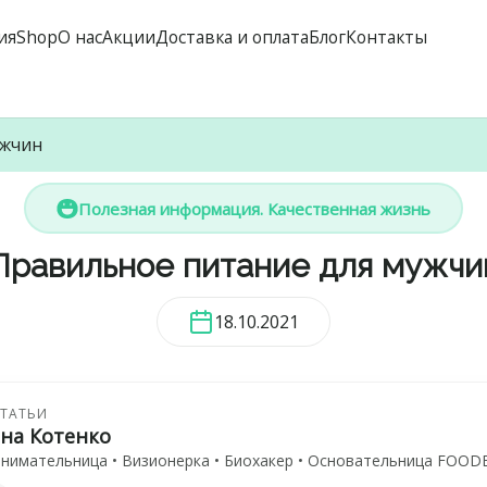
ия
Shop
О нас
Акции
Доставка и оплата
Блог
Контакты
ужчин
Полезная информация. Качественная жизнь
Правильное питание для мужчи
18.10.2021
СТАТЬИ
ана Котенко
нимательница • Визионерка • Биохакер • Основательница FOODE