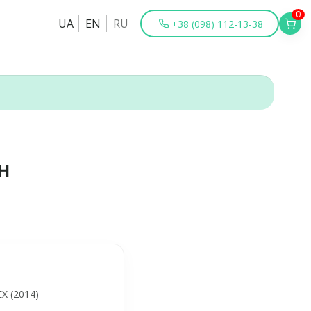
0
UA
EN
RU
+38 (098) 112-13-38
н
X (2014)