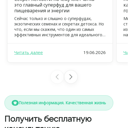
это главный суперфуд для вашего
к
пищеварения и энергии
г
Сейчас только и слышно о суперфудах,
Мн
экзотических семенах и секретах детокса. Но
ст
что, если мы скажем, что один из самых
из
эффективных инструментов для идеального
на
самочувствия, тонкой талии и цветущего
ув
вида уже давно всем известен? Это —
ус
клетчатка, или пищевые волокна. В FOODEX
дж
Читать далее
19.06.2026
Ч
мы ежедневно заботимся о том, чтобы ваш
вд
рацион был не просто вкусным, но […]
ре
ил
Полезная информация. Качественная жизнь
Получить бесплатную