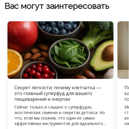
Вас могут заинтересовать
Секрет легкости: почему клетчатка —
П
это главный суперфуд для вашего
к
пищеварения и энергии
г
Сейчас только и слышно о суперфудах,
Мн
экзотических семенах и секретах детокса. Но
ст
что, если мы скажем, что один из самых
из
эффективных инструментов для идеального
на
самочувствия, тонкой талии и цветущего
ув