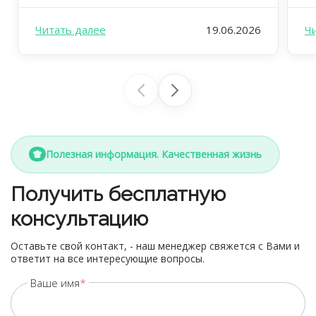
вида уже давно всем известен? Это —
ус
клетчатка, или пищевые волокна. В FOODEX
дж
Читать далее
19.06.2026
Ч
мы ежедневно заботимся о том, чтобы ваш
вд
рацион был не просто вкусным, но […]
ре
ил
Полезная информация. Качественная жизнь
Получить бесплатную
консультацию
Оставьте свой контакт, - наш менеджер свяжется с Вами и
ответит на все интересующие вопросы.
Ваше имя