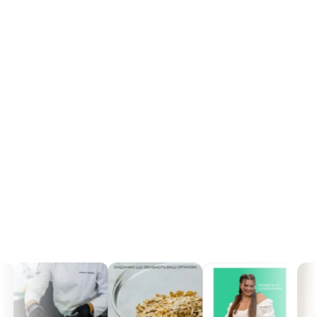
pereroblennya-svij-plastikovij-posud
На какой срок можно оформить заказ?
Заказ можно оформить на любой срок, начиная от 1 дня.
Но учитывайте, что при заказе на больший срок, цена за
один рацион будет выгоднее.
Можно ли "заморозить" свою программу питания?
Да, можно приостановить доставку рационов питания и
возобновить в любое удобное для вас время. Мы
понимаем насколько динамичной и непредсказуемой
является современная жизнь, поэтому с радостью
пойдем вам на встречу и оптимизируем график доставок.
Но учитывайте, что для отмены доставки на завтра
стоит предупредить менеджера о своем решении до 11
утра текущего дня.