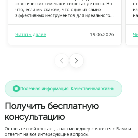
экзотических семенах и секретах детокса. Но
ст
что, если мы скажем, что один из самых
из
эффективных инструментов для идеального
на
самочувствия, тонкой талии и цветущего
ув
вида уже давно всем известен? Это —
ус
клетчатка, или пищевые волокна. В FOODEX
дж
Читать далее
19.06.2026
Ч
мы ежедневно заботимся о том, чтобы ваш
вд
рацион был не просто вкусным, но […]
ре
ил
Полезная информация. Качественная жизнь
Получить бесплатную
консультацию
Оставьте свой контакт, - наш менеджер свяжется с Вами и
ответит на все интересующие вопросы.