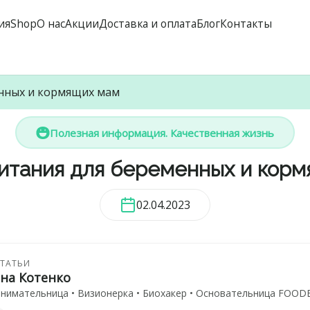
ия
Shop
О нас
Акции
Доставка и оплата
Блог
Контакты
енных и кормящих мам
Полезная информация. Качественная жизнь
итания для беременных и кор
02.04.2023
СТАТЬИ
ана Котенко
нимательница • Визионерка • Биохакер • Основательница FOODE