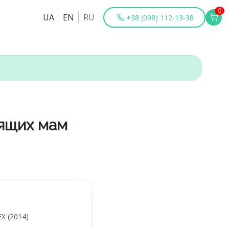
0
UA
EN
RU
+38 (098) 112-13-38
мящих мам
X (2014)