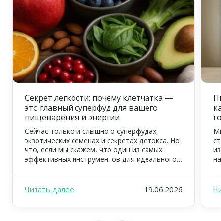
Секрет легкости: почему клетчатка —
П
это главный суперфуд для вашего
к
пищеварения и энергии
г
Сейчас только и слышно о суперфудах,
Мн
экзотических семенах и секретах детокса. Но
ст
что, если мы скажем, что один из самых
из
эффективных инструментов для идеального
на
самочувствия, тонкой талии и цветущего
ув
вида уже давно всем известен? Это —
ус
клетчатка, или пищевые волокна. В FOODEX
дж
Читать далее
19.06.2026
Ч
мы ежедневно заботимся о том, чтобы ваш
вд
рацион был не просто вкусным, но […]
ре
ил