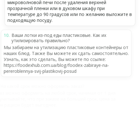
микроволновой печи после удаления верхней
прозрачной пленки или в духовом шкафу при
температуре до 90 градусов или по желанию выложите в
подходящую посуду.
Ваши лотки из-под еды пластиковые. Как их
утилизировать правильно?
Мы забираем на утилизацию пластиковые контейнеры от
наших блюд. Также Вы можете их сдать самостоятельно.
Узнать, как это сделать, Вы можете по ссылке:
https://foodexhub.com.ua/blog/foodex-zabiraye-na-
pereroblennya-svij-plastikovij-posud
На какой срок можно оформить заказ?
Заказ можно оформить на любой срок, начиная от 1 дня.
Но учитывайте, что при заказе на больший срок, цена за
один рацион будет выгоднее.
Можно ли "заморозить" свою программу питания?
Да, можно приостановить доставку рационов питания и
возобновить в любое удобное для вас время. Мы
понимаем насколько динамичной и непредсказуемой