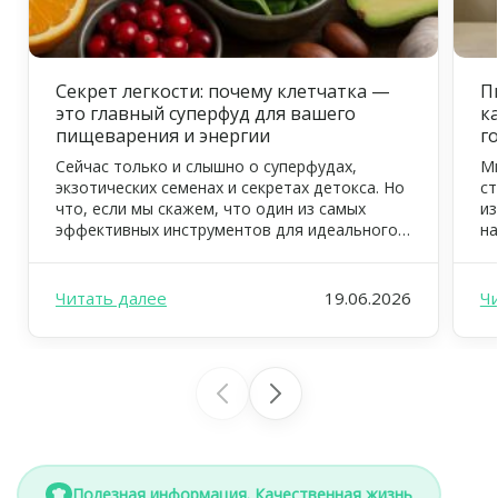
Секрет легкости: почему клетчатка —
П
это главный суперфуд для вашего
к
пищеварения и энергии
г
Сейчас только и слышно о суперфудах,
Мн
экзотических семенах и секретах детокса. Но
ст
что, если мы скажем, что один из самых
из
эффективных инструментов для идеального
на
самочувствия, тонкой талии и цветущего
ув
вида уже давно всем известен? Это —
ус
клетчатка, или пищевые волокна. В FOODEX
дж
Читать далее
19.06.2026
Ч
мы ежедневно заботимся о том, чтобы ваш
вд
рацион был не просто вкусным, но […]
ре
ил
Полезная информация. Качественная жизнь