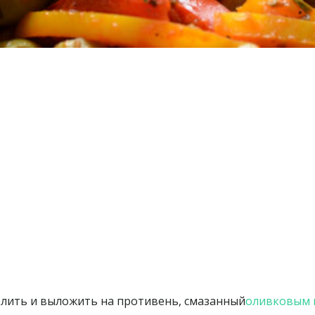
олить и выложить на противень, смазанный
оливковым 