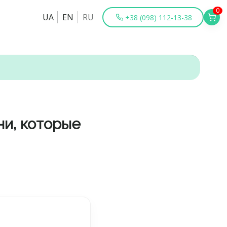
0
UA
EN
RU
+38 (098) 112-13-38
и, которые