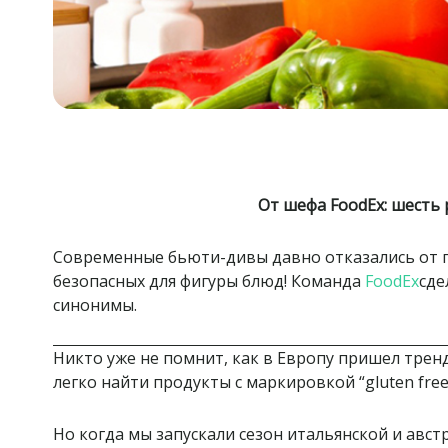
От шефа FoodEx: шесть
Современные бьюти-дивы давно отказались от го
безопасных для фигуры блюд! Команда
FoodEx
сде
синонимы.
Никто уже не помнит, как в Европу пришел трен
легко найти продукты с маркировкой “gluten free”
Но когда мы запускали сезон итальянской и авст